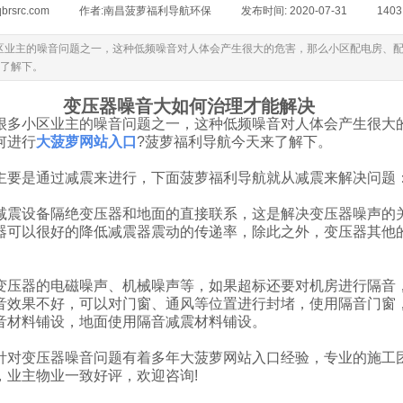
qbrsrc.com
|
作者:
南昌菠萝福利导航环保
|
发布时间:
2020-07-31
|
140
主的噪音问题之一，这种低频噪音对人体会产生很大的危害，那么小区配电房
。
变压器噪音大如何治理才能解决
小区业主的噪音问题之一，这种低频噪音对人体会产生很大的危
何进行
大菠萝网站入口
?菠萝福利导航今天来了解下。
通过减震来进行，下面菠萝福利导航就从减震来解决问题
减震设备隔绝变压器和地面的直接联系，这是解决变压器噪声的关键
可以很好的降低减震器震动的传递率，除此之外，变压器其
压器的电磁噪声、机械噪声等，如果超标还要对机房进行隔音
效果不好，可以对门窗、通风等位置进行封堵，使用隔音门窗
音材料铺设，地面使用隔音减震材料铺设。
器噪音问题有着多年大菠萝网站入口经验，专业的施工团队，
，业主物业一致好评，欢迎咨询!