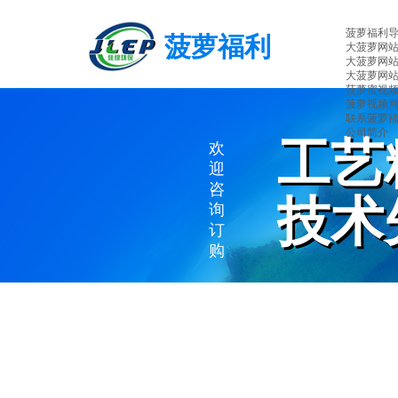
菠萝福利
菠萝福利
大菠萝网
大菠萝网
导航环保
大菠萝网
菠萝蜜视
菠萝视频
联系菠萝
公司简介
工艺
工艺
欢
迎
咨
技术
技术
询
订
购
EXQUISITE WO
ADVANCED TE