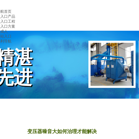
导航首页
站入口产品
站入口工程
站入口方案
频成人
网站入口
福利导航
精湛
精湛
先进
先进
RKMANSHIP
CHNOLOGY
变压器噪音大如何治理才能解决