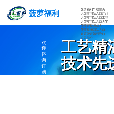
菠萝福利导航首页
菠萝福利
大菠萝网站入口产品
大菠萝网站入口工程
导航环保
大菠萝网站入口方案
菠萝蜜视频成人
菠萝视频网站入口
联系菠萝福利导航
公司简介
工艺精
工艺精
欢
迎
咨
技术先
技术先
询
订
购
EXQUISITE WORKMANS
ADVANCED TECHNOLO